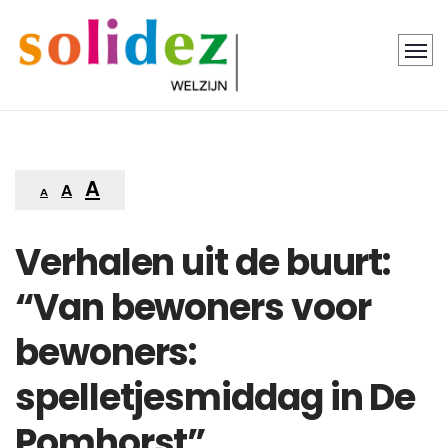
A
A
A
Verhalen uit de buurt:
“Van bewoners voor
bewoners:
spelletjesmiddag in De
Pomhorst”