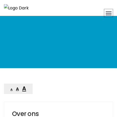
A
A
A
Over ons