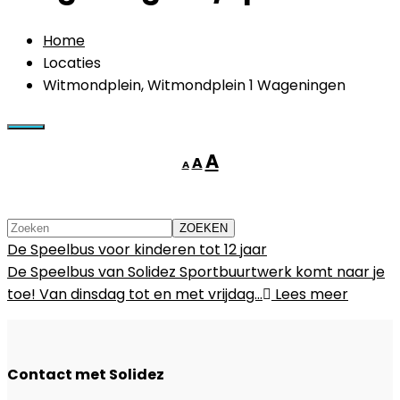
Home
Locaties
Witmondplein, Witmondplein 1 Wageningen
Lettertype
Lettertype
Lettertype
A
A
A
grootte
grootte
grootte
verkleinen.
resetten.
vergroten.
De Speelbus voor kinderen tot 12 jaar
De Speelbus van Solidez Sportbuurtwerk komt naar je
toe! Van dinsdag tot en met vrijdag…
Lees meer
Contact met Solidez