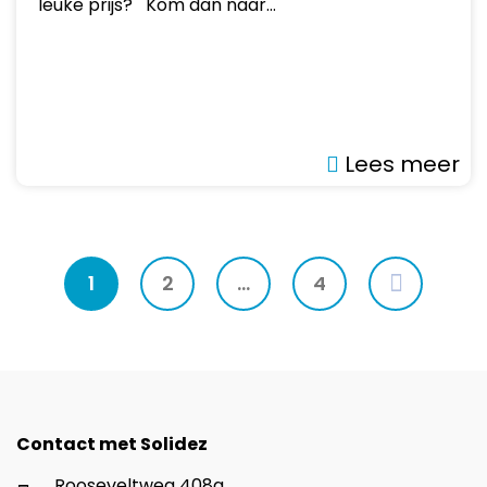
leuke prijs? Kom dan naar…
Lees meer
1
2
…
4
Contact met Solidez
Rooseveltweg 408a