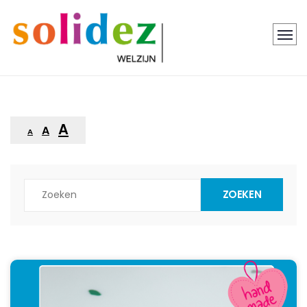
A
A
A