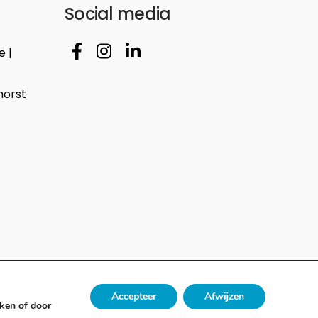
Social media
 |
horst
Accepteer
Afwijzen
iken of door