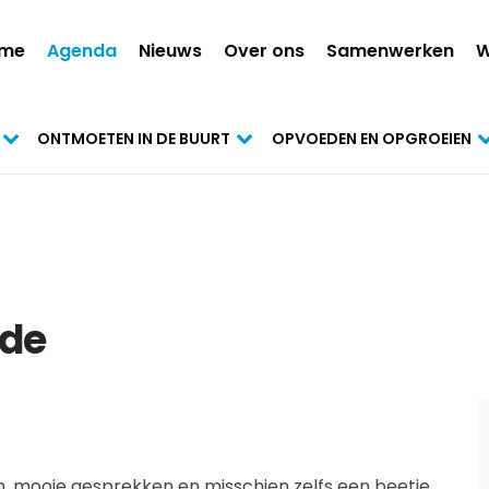
me
Agenda
Nieuws
Over ons
Samenwerken
W
ONTMOETEN IN DE BUURT
OPVOEDEN EN OPGROEIEN
fde
n, mooie gesprekken en misschien zelfs een beetje