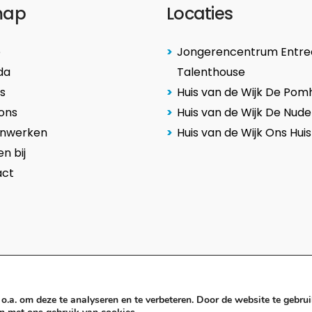
map
Locaties
e
Jongerencentrum Entree
da
Talenthouse
s
Huis van de Wijk De Pom
ons
Huis van de Wijk De Nude
nwerken
Huis van de Wijk Ons Huis
n bij
act
o.a. om deze te analyseren en te verbeteren. Door de website te gebru
ookiebeleid
Klachtenregeling
Meldcode