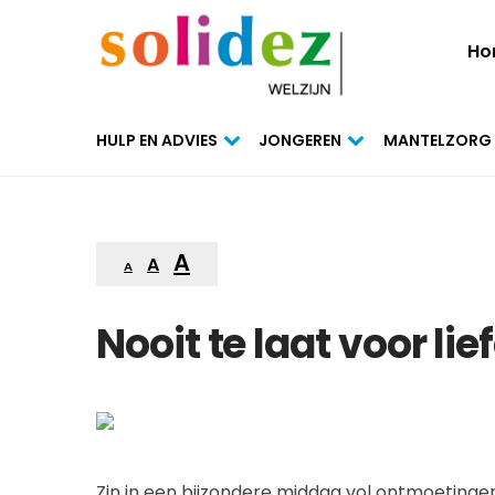
Ho
HULP EN ADVIES
JONGEREN
MANTELZORG
A
A
A
Nooit te laat voor lie
Zin in een bijzondere middag vol ontmoetinge