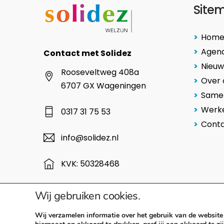
Site
Hom
Agen
Contact met Solidez
Nieuw
Rooseveltweg 408a
Over 
6707 GX Wageningen
Same
Werke
0317 31 75 53
Cont
info@solidez.nl
KVK: 50328468
Wij gebruiken cookies.
Wij verzamelen informatie over het gebruik van de website 
Copyright © 2023 Solidez |
Colofon
Privacy Statement
C